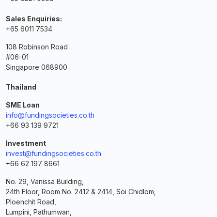
Sales Enquiries:
+65 6011 7534
108 Robinson Road
#06-01
Singapore 068900
Thailand
SME Loan
info@fundingsocieties.co.th
+66 93 139 9721
Investment
invest@fundingsocieties.co.th
+66 62 197 8661
No. 29, Vanissa Building,
24th Floor, Room No. 2412 & 2414, Soi Chidlom,
Ploenchit Road,
Lumpini, Pathumwan,