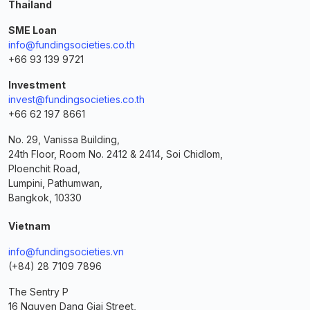
Thailand
SME Loan
info@fundingsocieties.co.th
+66 93 139 9721
Investment
invest@fundingsocieties.co.th
+66 62 197 8661
No. 29, Vanissa Building,
24th Floor, Room No. 2412 & 2414, Soi Chidlom,
Ploenchit Road,
Lumpini, Pathumwan,
Bangkok, 10330
Vietnam
info@fundingsocieties.vn
(+84) 28 7109 7896
The Sentry P
16 Nguyen Dang Giai Street,