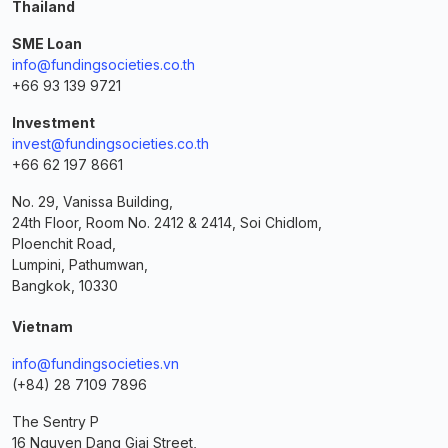
Thailand
SME Loan
info@fundingsocieties.co.th
+66 93 139 9721
Investment
invest@fundingsocieties.co.th
+66 62 197 8661
No. 29, Vanissa Building,
24th Floor, Room No. 2412 & 2414, Soi Chidlom,
Ploenchit Road,
Lumpini, Pathumwan,
Bangkok, 10330
Vietnam
info@fundingsocieties.vn
(+84) 28 7109 7896
The Sentry P
16 Nguyen Dang Giai Street,