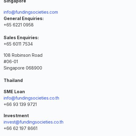
Singapore
info@fundingsocieties.com
General Enquiries:
+65 6221 0958
Sales Enquiries:
+65 6011 7534
108 Robinson Road
#06-01
Singapore 068900
Thailand
SME Loan
info@fundingsocieties.co.th
+66 93 139 9721
Investment
invest@fundingsocieties.co.th
+66 62 197 8661