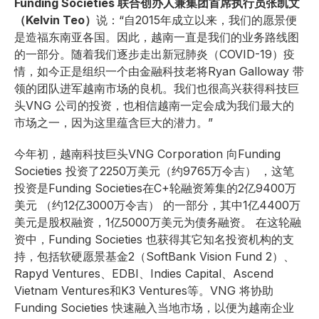
Funding Societies 联合创办人兼集团首席执行员张凯文
（Kelvin Teo）
说：“自2015年成立以来，我们的愿景便
是造福东南亚各国。因此，越南一直是我们的业务路线图
的一部分。随着我们逐步走出新冠肺炎（COVID-19）疫
情，如今正是组织一个由金融科技老将Ryan Galloway 带
领的团队进军越南市场的良机。我们也很高兴获得科技巨
头VNG 公司的投资，也相信越南一定会成为我们最大的
市场之一，因为这里蕴含巨大的潜力。”
今年初，越南科技巨头VNG Corporation 向Funding
Societies 投资了2250万美元（约9765万令吉） ，这笔
投资是Funding Societies在C+轮融资筹集的2亿9400万
美元 （约12亿3000万令吉） 的一部分，其中1亿4400万
美元是股权融资，1亿5000万美元为债务融资。 在这轮融
资中，Funding Societies 也获得其它知名投资机构的支
持，包括软硬愿景基金2（SoftBank Vision Fund 2）、
Rapyd Ventures、EDBI、Indies Capital、Ascend
Vietnam Ventures和K3 Ventures等。VNG 将协助
Funding Societies 快速融入当地市场，以便为越南企业